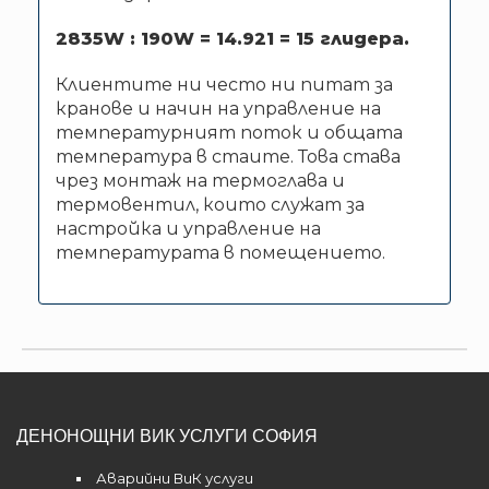
2835
W : 19
0
W
=
14.921 = 15
глидера.
Клиентите ни често ни питат за
кранове и начин на управление на
температурният поток и общата
температура в стаите. Това става
чрез монтаж на термоглава и
термовентил, които служат за
настройка и управление на
температурата в помещението.
ДЕНОНОЩНИ ВИК УСЛУГИ СОФИЯ
Аварийни ВиК услуги