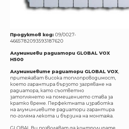
Продуктов код:
09/0027-
4665782093593187620
Алуминиеви радиатори GLOBAL VOX
H500
Алуминиевите радиатори GLOBAL VOX
,
притежават висока топлопроводимост,
което гарантира бързото загряване на
радиатора, като съответно
затоплянето на помещението става за
кратко време. Перфектната изработка
на алуминиевите радиатори гарантира
по-голяма лекота и бързина на монтажа.
GLOBAL Ви позволяват да контролирате