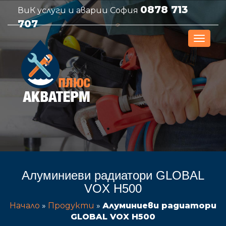
0878 713
ВиК услуги и аварии София
707
Алуминиеви радиатори GLOBAL
VOX H500
Начало
»
Продукти
»
Алуминиеви радиатори
GLOBAL VOX H500