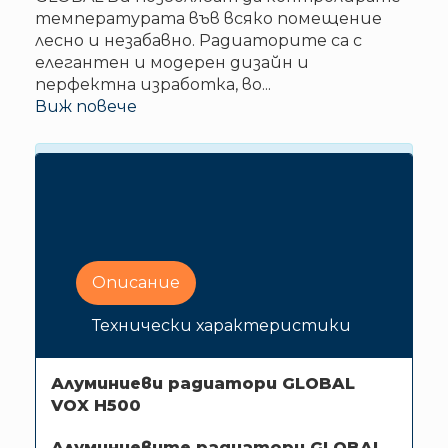
температурата във всяко помещение
лесно и незабавно. Радиаторите са с
елегантен и модерен дизайн и
перфектна изработка, во
...
Виж повече
Цената на Алуминиеви радиатори
GLOBAL VOX H500 е с доставка и
монтаж за гр.София.
Описание
Технически характеристики
Алуминиеви радиатори GLOBAL
VOX H500
Алуминиевите радиатори GLOBAL