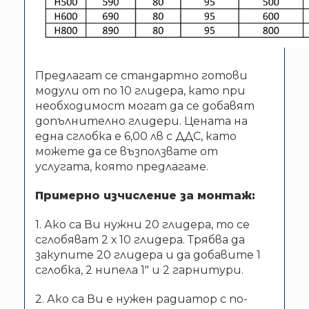
Предлагат се стандартно готови
модули от по 10 глидера, като при
необходимост могат да се добавят
допълнително глидери. Цената на
една сглобка е 6,00 лв с ДДС, като
можете да се възползвате от
услугата, която предлагаме.
Примерно изчисление за монтаж
:
1. Ако са Ви нужни 20 глидера, то се
сглобяват 2 х 10 глидера. Трябва да
закупите 20 глидера и да добавите 1
сглобка, 2 нипела 1″ и 2 гарнитури.
2. Ако са Ви е нужен радиатор с по-