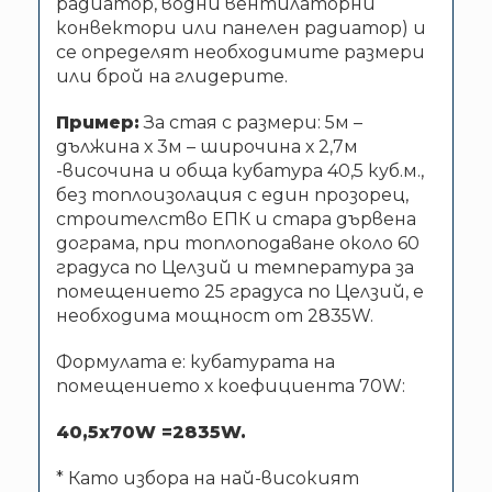
радиатор, водни вентилаторни
конвектори или панелен радиатор) и
се определят необходимите размери
или брой на глидерите.
Пример:
За стая с размери: 5м –
дължина х 3м – широчина х 2,7м
-височина и обща кубатура 40,5 куб.м.,
без топлоизолация с един прозорец,
строителство ЕПК и стара дървена
дограма, при топлоподаване около 60
градуса по Целзий и температура за
помещението 25 градуса по Целзий, е
необходима мощност от 2835W.
Формулата е: кубатурата на
помещението х коефициента 70W:
40,5
х
70
W
=
2835
W
.
* Като избора на най-високият