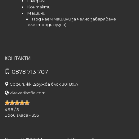
Галерия
Контакти
Машини
Под наем машини за челно заваряване
(електродифузно)
КОНТАКТИ
0878 713 707
София, жк. Дружба блок 301 Вх.А
vikavariisofia.com
4.98
/
5
Брой гласа -
356