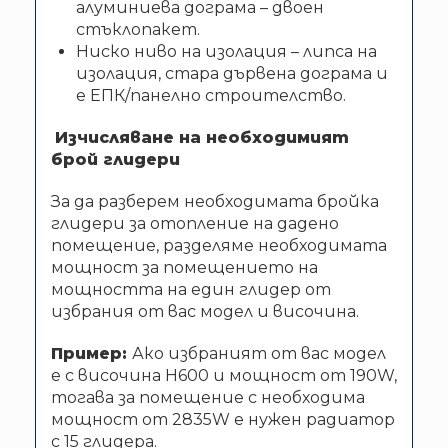
алуминиева дограма – двоен
стъклопакет.
Ниско ниво на изолация – липса на
изолация, стара дървена дограма и
е ЕПК/панелно строителство.
Изчисляване на необходимият
брой глидери
За да разберем необходимата бройка
глидери за отопление на дадено
помещение, разделяме необходимата
мощност за помещението на
мощността на един глидер от
избрания от вас модел и височина.
Пример:
Ако избраният от вас модел
е с височина Н600 и мощност от 190W,
тогава за помещение с необходима
мощност от 2835W е нужен радиатор
с 15 глидера.