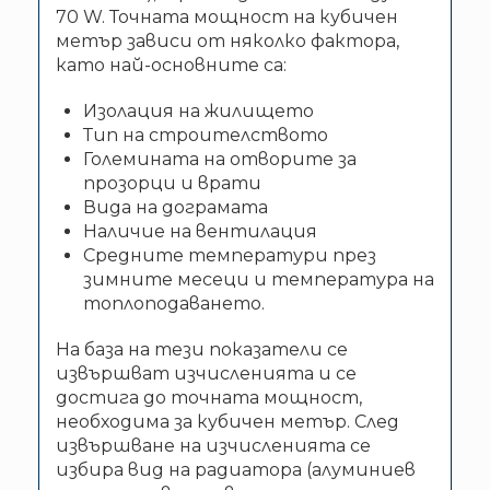
70 W. Точната мощност на кубичен
метър зависи от няколко фактора,
като най-основните са:
Изолация на жилището
Тип на строителството
Големината на отворите за
прозорци и врати
Вида на дограмата
Наличие на вентилация
Средните температури през
зимните месеци и температура на
топлоподаването.
На база на тези показатели се
извършват изчисленията и се
достига до точната мощност,
необходима за кубичен метър. След
извършване на изчисленията се
избира вид на радиатора (алуминиев