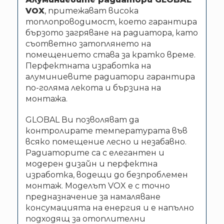
VOX
, притежават висока
топлопроводимост, което гарантира
бързото загряване на радиатора, като
съответно затоплянето на
помещението става за кратко време.
Перфектната изработка на
алуминиевите радиатори гарантира
по-голяма лекота и бързина на
монтажа.
GLOBAL Ви позволяват да
контролирате температурата във
всяко помещение лесно и незабавно.
Радиаторите са с елегантен и
модерен дизайн и перфектна
изработка, водещи до безпроблемен
монтаж. Моделът VOX е с точно
предназначение за намаляване
консумацията на енергия и е напълно
подходящ за отоплителни