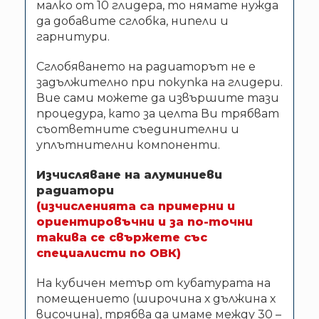
малко от 10 глидера, то нямате нужда
да добавите сглобка, нипели и
гарнитури.
Сглобяването на радиаторът не е
задължително при покупка на глидери.
Вие сами можете да извършите тази
процедура, като за целта Ви трябват
съответните съединителни и
уплътнителни компоненти.
Изчисляване на алуминиеви
радиатори
(изчисленията са примерни и
ориентировъчни и за по-точни
такива се свържете със
специалисти по ОВК)
На кубичен метър от кубатурата на
помещението (широчина х дължина х
височина), трябва да имаме между 30 –