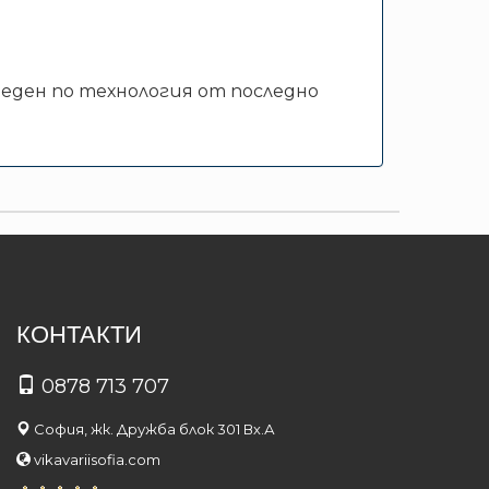
веден по технология от последно
КОНТАКТИ
0878 713 707
София, жк. Дружба блок 301 Вх.А
vikavariisofia.com