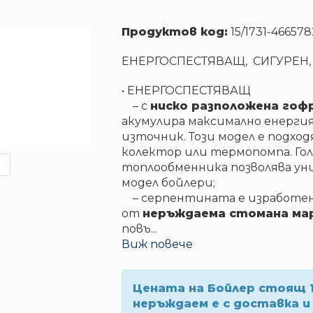
Продуктов код:
15/1731-46657
ЕНЕРГОСПЕСТЯВАЩ, СИГУРЕН,
• ЕНЕРГОСПЕСТЯВАЩ
– с
ниско разположена гоф
акумулира максимално енерг
източник. Този модел е подход
колектор или термопомпа. Го
топлообменника позволява ун
модел бойлери;
– серпентината е изработен
от
неръждаема стомана марк
повъ
...
Виж повече
Цената на Бойлер стоящ 1
неръждаем е с доставка и