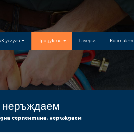
иК услуги
Продукти
Галерия
Контакт
, неръждаем
една серпентина, неръждаем