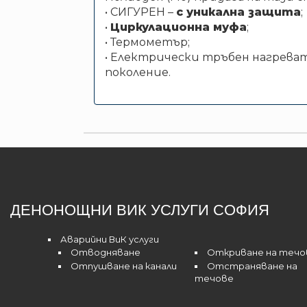
• СИГУРЕН –
с уникална защита
;
•
Циркулационна муфа
;
• Термометър;
• Електрически тръбен нагреват
поколение.
ДЕНОНОЩНИ ВИК УСЛУГИ СОФИЯ
Аварийни ВиК услуги
Отводняване
Откриване на течо
Отпушване на канали
Отстраняване на
течове