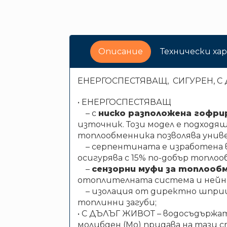
Описание
Технически х
ЕНЕРГОСПЕСТЯВАЩ, СИГУРЕН, С
• ЕНЕРГОСПЕСТЯВАЩ
– с
ниско разположена гофри
източник. Този модел е подходя
топлообменника позволява униве
– серпентината е изработена 
осигурява с 15% по-добър топлоо
–
сензорни муфи за топлооб
отоплителната система и нейн
– изолация от директно шпри
топлинни загуби;
• С ДЪЛЪГ ЖИВОТ – водосъдържа
молибден (Мо) придава на тази 