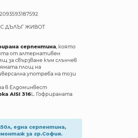
82093593187592
 С ДЪЛЪГ ЖИВОТ
рирана серпентина
, която
ията от алтернативен
ящ за свързване към слънчев
лямата площ на
иверсална употреба на този
а в Елдоминвест
а AISI 316
L. Гофрираната
50л, една серпентина,
 монтаж за гр.София.