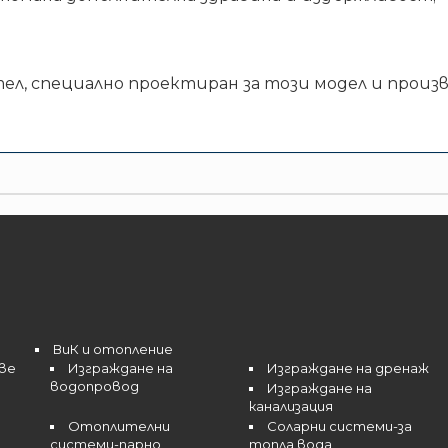
ел, специално проектиран за този модел и произ
ВиК и отопление
ве
Изграждане на
Изграждане на дренаж
водопровод
Изграждане на
канализация
Отоплителни
Соларни системи-за
системи-парно
топла вода