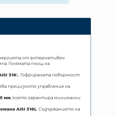
 енергията от алтернативен
мпа. Голямата площ на
ISI 316
L. Гофрираната повърхност
ва прецизното управление на
5 мм
, което гарантира минимални
мана AISI 316L
. Съдържанието на