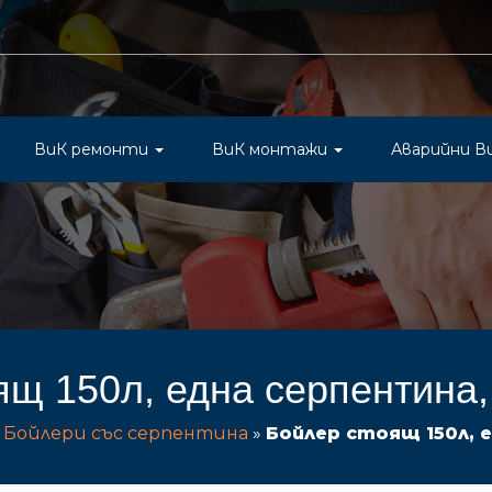
ВиК ремонти
ВиК монтажи
Аварийни В
ящ 150л, една серпентина
»
Бойлери със серпентина
»
Бойлер стоящ 150л, 