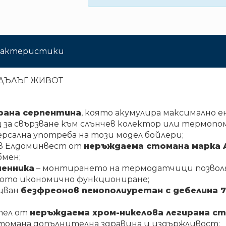
арактеристики
 ДЪЛЪГ ЖИВОТ
рана серпентина
, която акумулира максимално
щ за свързване към слънчев колектор или термопо
рсална употреба на този модел бойлери;
в Елдоминвест от
неръждаема стомана марка A
бмен;
менника
– монтирането на термодатчици позволя
ото икономично функциониране;
цван
безфреонов пенополиуретан с дебелина 7
тел от
неръждаема хром-никелова легирана сто
стомана допълнителна здравина и издържливост;