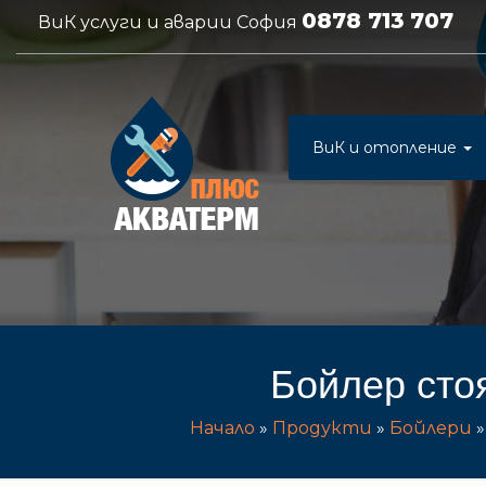
0878 713 707
ВиК услуги и аварии София
ВиК и отопление
Бойлер сто
Начало
»
Продукти
»
Бойлери