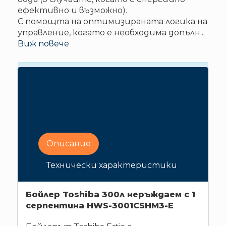
ефективно и възможно).
С помощта на оптимизираната логика на
управление, когато е необходима допълн
...
Виж повече
Цената на Бойлер Toshiba 300л
неръждаем с 1 серпентина HWS-
3001CSHM3-E е с доставка и
монтаж за гр.София.
Описание
Технически характеристики
Бойлер Toshiba 300л неръждаем с 1
серпентина HWS-3001CSHM3-E