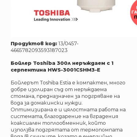
Продуктов код:
13/0457-
4665782093593187023
Бойлер Toshiba 300л неръждаем с 1
серпентина HWS-3001CSHM3-E
Бойлерът Toshiba Estia е компактен, много
добре изолиран съд от неръждаема
стомана, предназначен за подгряване на
вода за домакински нужди.
Оптимизирана е и цялостната работа на
системата, благодарение на вградения
коаксиален топлообменник, който
използва подгрятата от термопомпата
вода (в случаите, когато е енергийно