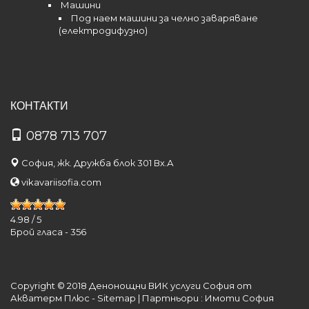
Машини
Под наем машини за челно заваряване
(електродифузно)
КОНТАКТИ
0878 713 707
София, жк. Дружба блок 301 Вх.А
vikavariisofia.com
4.98
/
5
Брой гласа -
356
Copyright © 2018 Денонощни ВИК услуги София от
Акватерм Плюс -
Sitemap
| Партньори :
Имоти София