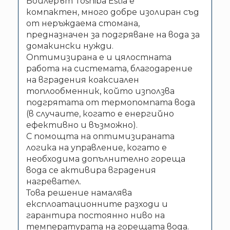
Бойлерът Toshiba Estia е
компактен, много добре изолиран съд
от неръждаема стомана,
предназначен за подгряване на вода за
домакински нужди.
Оптимизирана е и цялостната
работа на системата, благодарение
на вградения коаксиален
топлообменник, който използва
подгрятата от термопомпата вода
(в случаите, когато е енергийно
ефективно и възможно).
С помощта на оптимизираната
логика на управление, когато е
необходима допълнително гореща
вода се активира вградения
нагревател.
Това решение намалява
експлоатационните разходи и
гарантира постоянно ниво на
температурата на горещата вода.