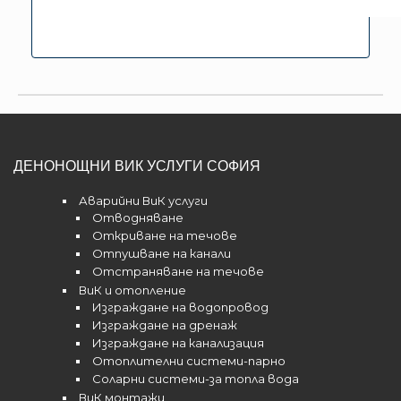
ДЕНОНОЩНИ ВИК УСЛУГИ СОФИЯ
Аварийни ВиК услуги
Отводняване
Откриване на течове
Отпушване на канали
Отстраняване на течове
ВиК и отопление
Изграждане на водопровод
Изграждане на дренаж
Изграждане на канализация
Отоплителни системи-парно
Соларни системи-за топла вода
ВиК монтажи