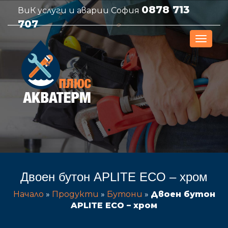
0878 713
ВиК услуги и аварии София
707
Двоен бутон APLITE ECO – хром
Начало
»
Продукти
»
Бутони
»
Двоен бутон
APLITE ECO – хром