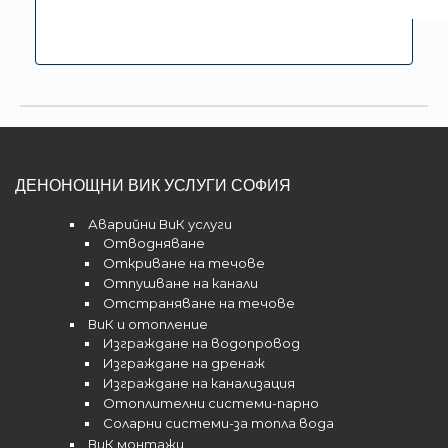
ДЕНОНОЩНИ ВИК УСЛУГИ СОФИЯ
Аварийни ВиК услуги
Отводняване
Откриване на течове
Отпушване на канали
Отстраняване на течове
ВиК и отопление
Изграждане на водопровод
Изграждане на дренаж
Изграждане на канализация
Отоплителни системи-парно
Соларни системи-за топла вода
ВиК монтажи