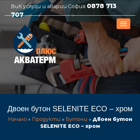
0878 713
ВиК услуги и аварии София
707
Двоен бутон SELENITE ECO – хром
Начало
»
Продукти
»
Бутони
»
Двоен бутон
SELENITE ECO – хром