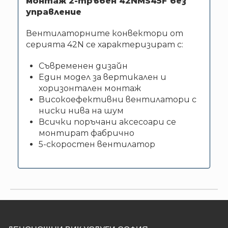
монтаж 2-тръбен 42NMS45F без
управление
Вентилаторните конвектори от
серията 42N се характеризират с:
Съвременен дизайн
Един модел за вертикален и
хоризонтален монтаж
Високоефективни вентилатори с
ниски нива на шум
Всички поръчани аксесоари се
монтират фабрично
5-скоростен вентилатор