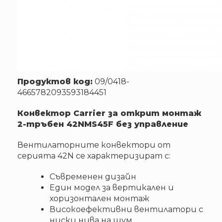
Продуктов код:
09/0418-
4665782093593184451
Конвектор Carrier за открит монтаж
2-тръбен 42NMS45F без управление
Вентилаторните конвектори от
серията 42N се характеризират с:
Съвременен дизайн
Един модел за вертикален и
хоризонтален монтаж
Високоефективни вентилатори с
ниски нива на шум