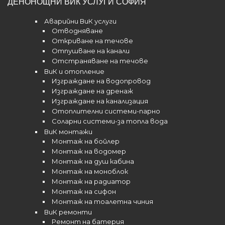
ДЕНОНОЩНИ ВИК УСЛУГИ СОФИЯ
Аварийни ВиК услуги
Отводняване
Откриване на течове
Отпушване на канали
Отстраняване на течове
ВиК и отопление
Изграждане на водопровод
Изграждане на дренаж
Изграждане на канализация
Отоплителни системи-парно
Соларни системи-за топла вода
ВиК монтажи
Монтаж на бойлер
Монтаж на водомер
Монтаж на душ кабина
Монтаж на моноблок
Монтаж на радиатор
Монтаж на сифон
Монтаж на тоалетна чиния
ВиК ремонти
Ремонт на батерия