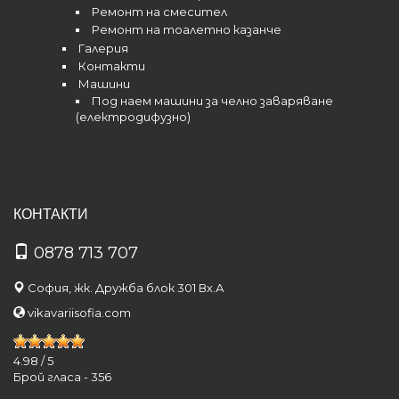
Ремонт на смесител
Ремонт на тоалетно казанче
Галерия
Контакти
Машини
Под наем машини за челно заваряване
(електродифузно)
КОНТАКТИ
0878 713 707
София, жк. Дружба блок 301 Вх.А
vikavariisofia.com
4.98
/
5
Брой гласа -
356