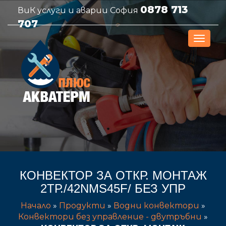
0878 713
ВиК услуги и аварии София
707
КОНВЕКТОР ЗА ОТКР. МОНТАЖ
2ТР./42NMS45F/ БЕЗ УПР
Начало
»
Продукти
»
Водни конвектори
»
Конвектори без управление - двутръбни
»