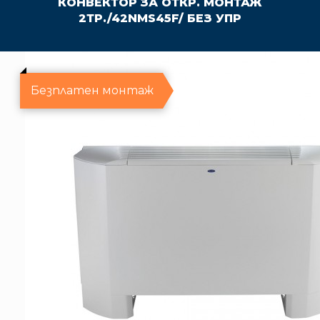
КОНВЕКТОР ЗА ОТКР. МОНТАЖ
2ТР./42NMS45F/ БЕЗ УПР
Безплатен монтаж