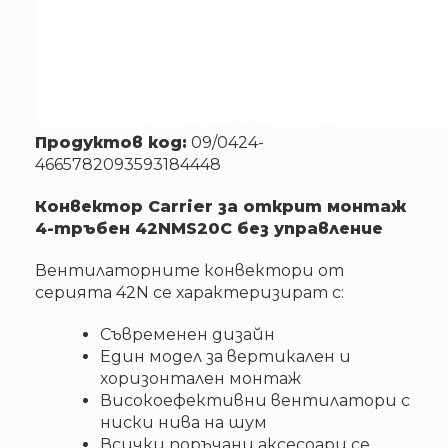
Продуктов код:
09/0424-
4665782093593184448
Конвектор Carrier за открит монтаж
4-тръбен 42NMS20C без управление
Вентилаторните конвектори от
серията 42N се характеризират с:
Съвременен дизайн
Един модел за вертикален и
хоризонтален монтаж
Високоефективни вентилатори с
ниски нива на шум
Всички поръчани аксесоари се