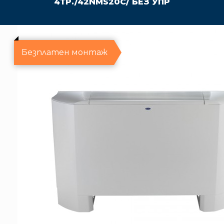
4ТР./42NMS20C/ БЕЗ УПР
Безплатен монтаж