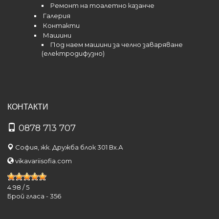
Ремонт на тоалетно казанче
Галерия
Контакти
Машини
Под наем машини за челно заваряване
(електродифузно)
КОНТАКТИ
0878 713 707
София, жк. Дружба блок 301 Вх.А
vikavariisofia.com
4.98
/
5
Брой гласа -
356