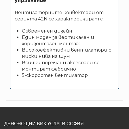
управление
Вентилаторните конвектори от
серията 42N се характеризират с:
Съвременен дизайн
Един модел за вертикален и
хоризонтален монтаж
Високоефективни вентилатори с
ниски нива на шум
Всички поръчани аксесоари се
монтират фабрично
5-скоростен вентилатор
ДЕНОНОЩНИ ВИК УСЛУГИ СОФИЯ