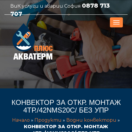
0878 713
ВиК услуги и аварии София
707
КОНВЕКТОР ЗА ОТКР. МОНТАЖ
4ТР./42NMS20C/ БЕЗ УПР
Начало
»
Продукти
»
Водни конвектори
»
КОНВЕКТОР ЗА ОТКР. МОНТАЖ