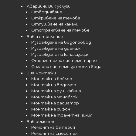
Аварийни ВиК услуги
Отводняване
Откриване на течове
Отпушване на канали
Отстраняване на течове
ВиК и отопление
Изграждане на водопровод
Изграждане на дренаж
Изграждане на канализация
Отоплителни системи-парно
Соларни системи-за топла вода
ВиК монтажи
Монтаж на бойлер
Монтаж на водомер
Монтаж на душ кабина
Монтаж на моноблок
Монтаж на радиатор
Монтаж на сифон
Монтаж на тоалетна чиния
ВиК ремонти
Ремонт на батерия
Ремонт на смесител