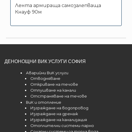
Лента армираща самозалепваща
Кнауф 90м
ДЕНОНОЩНИ ВИК УСЛУГИ СОФИЯ
Аварийни ВиК услуги
Отводняване
Откриване на течове
Отпушване на канали
Отстраняване на течове
ВиК и отопление
Изграждане на водопровод
Изграждане на дренаж
Изграждане на канализация
Отоплителни системи-парно
Соларни системи-за топла вода