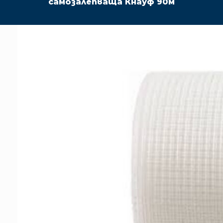
самозалепваща Кнауф 90м