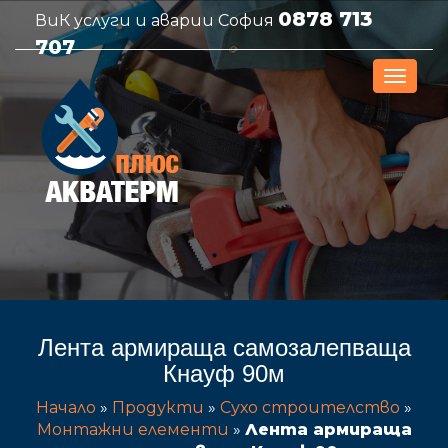
0878 713
ВиК услуги и аварии София
707
Лента армираща самозалепваща
Кнауф 90м
Начало
»
Продукти
»
Сухо строителство
»
Монтажни елементи
»
Лента армираща