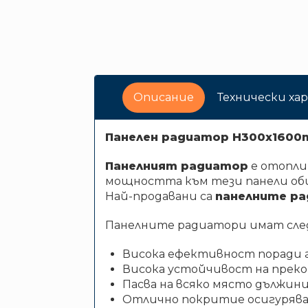
Описание
Технически х
Панелен радиатор H300x1600
Панелният радиатор
е отоплит
мощността към тези панели оби
Най-продавани са
панелните ра
Панелните радиатори имат сле
Висока ефективност поради г
Висока устойчивост на преком
Пасва на всяко място дължини
Отлично покритие осигуряв