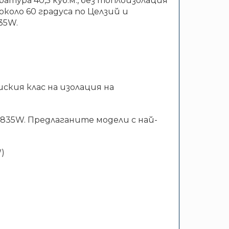
батура 40,5 куб.м., без топлоизолация
коло 60 градуса по Целзий и
35W.
ския клас на изолация на
835W. Предлаганите модели с най-
)