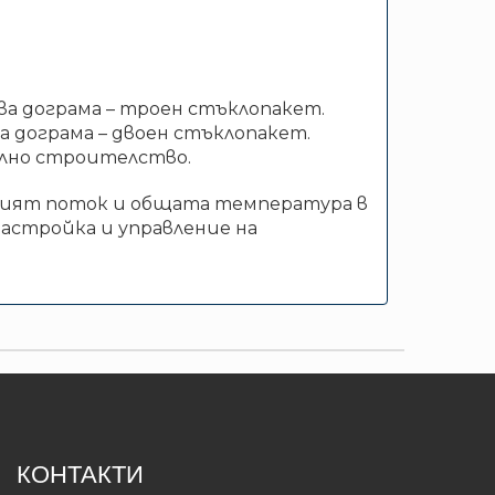
ева дограма – троен стъклопакет.
ва дограма – двоен стъклопакет.
нелно строителство.
рният поток и общата температура в
настройка и управление на
КОНТАКТИ