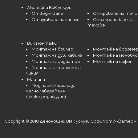
Аварийни ВиК услуги
Отводняване
Откриване на течо
Отпушване на канали
Отстраняване на
течове
ВиК монтажи
Монтаж на бойлер
Монтаж на водоме
Монтаж на душ кабина
Монтаж на монобло
Монтаж на радиатор
Монтаж на сифон
Монтаж на тоалетна
чиния
Машини
Под наем машини за
челно заваряване
(електродифузно)
Copyright © 2018 Денонощни ВИК услуги София от Акватерм 