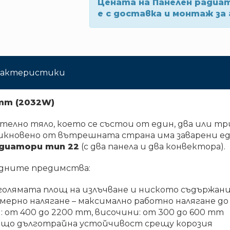
Цената на Панелен радиа
е с доставка и монтаж за 
арактеристики
mm (2032W)
елно тяло, което се състои от един, два или три
кновено от вътрешната страна има заварени един
диатори тип 22
(с два панела и два конвектора).
дните предимства:
олямата площ на излъчване и ниското съдържани
ерно налягане – максимално работно налягане до 
: от 400 до 2200 mm, височини: от 300 до 600 mm
ащо дълготрайна устойчивост срещу корозия