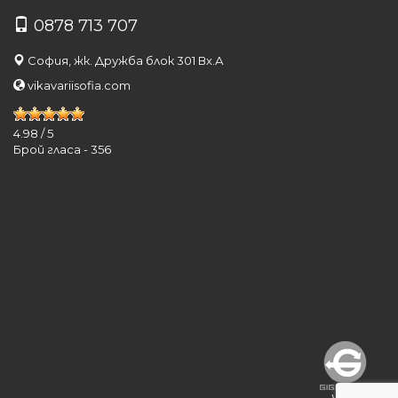
0878 713 707
София, жк. Дружба блок 301 Вх.А
vikavariisofia.com
4.98
/
5
Брой гласа -
356