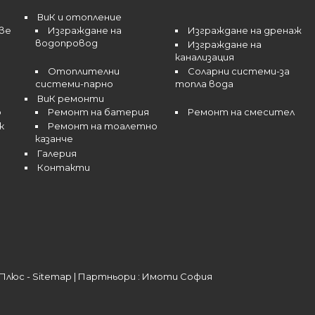
ВиК и отопление
ве
Изграждане на
Изграждане на дренаж
водопровод
Изграждане на
канализация
Отоплителни
Соларни системи-за
системи-парно
топла вода
ВиК ремонти
р
Ремонт на батерия
Ремонт на смесител
к
Ремонт на тоалетно
казанче
Галерия
Контакти
Плюс -
Sitemap
| Партньори :
Имоти София