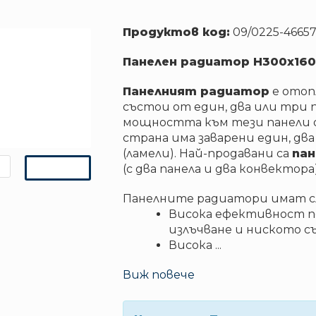
Продуктов код:
09/0225-4665
Панелен радиатор H300x16
Панелният радиатор
е отоп
състои от един, два или три п
мощността към тези панели
страна има заварени един, дв
(ламели). Най-продавани са
пан
(с два панела и два конвектора)
Панелните радиатори имат с
Висока ефективност п
излъчване и ниското с
Висока
...
Виж повече