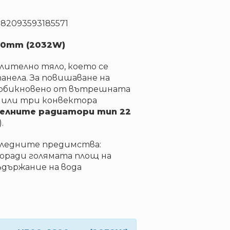
782093593185571
00mm (2032W)
лително тяло, което се
анела. За повишаване на
 обикновено от вътрешната
а или три конвектора
елните радиатори тип 22
.
ледните предимства:
оради голямата площ на
ъдържание на вода