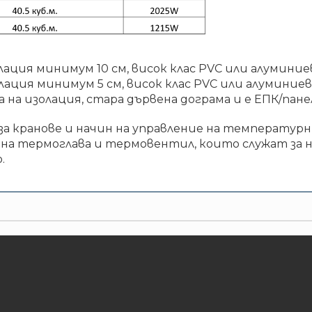
олация минимум 10 см, висок клас PVC или алумини
олация минимум 5 см, висок клас PVC или алуминие
са на изолация, стара дървена дограма и е ЕПК/па
а кранове и начин на управление на температу
 на термоглава и термовентил, които служат за 
.