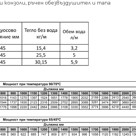
и конзоли, ръчен обезвъздушител и тапа