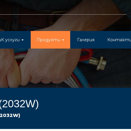
иК услуги
Продукти
Галерия
Контакт
(2032W)
(2032W)