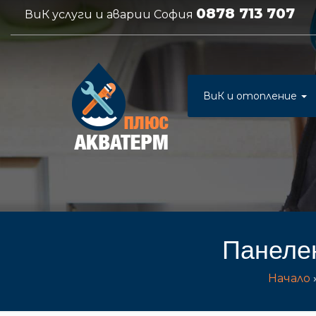
0878 713 707
ВиК услуги и аварии София
ВиК и отопление
Панеле
Начало