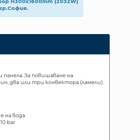
тор H300x1600mm (2032W)
гр.София.
 панела. За повишаване на
, два или три конвектора (ламели).
е на вода
10 bar