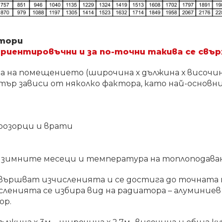
атори
ориентировъчни и за по-точни такива се свъ
 на помещението (широчина х дължина х височина)
ър зависи от няколко фактора, като най-основни
розорци и врати
зимните месеци и температура на топлоподава
извършват изчисленията и се достига до точната
сленията се избира вид на радиатора – алуминие
ор.