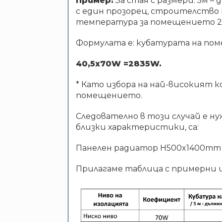
Пример:
За стая с размери: 5м – 
с един прозорец, строителство Е
температура за помещението 25
Формулата е: кубатурата на по
40,5х70W =2835W.
* Като избора на най-високият к
помещението.
Следователно в този случай е н
близки характеристики, са:
Панелен радиатор H500x1400mm 
Прилагаме таблица с примерни 