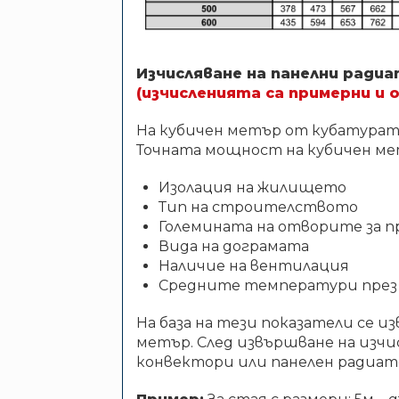
Изчисляване на панелни ради
(изчисленията са примерни и 
На кубичен метър от кубатурата
Точната мощност на кубичен мет
Изолация на жилището
Тип на строителството
Големината на отворите за п
Вида на дограмата
Наличие на вентилация
Средните температури през 
На база на тези показатели се 
метър. След извършване на изчи
конвектори или панелен радиат