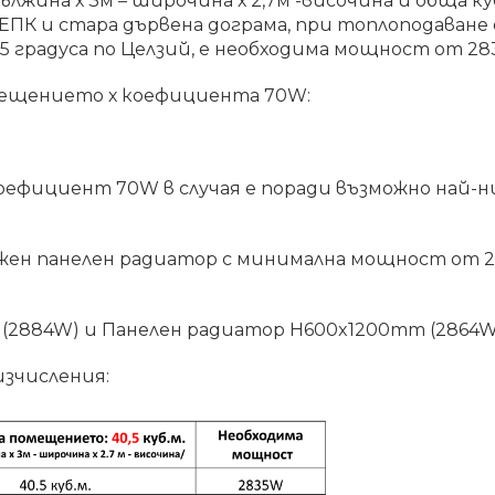
дължина х 3м – широчина х 2,7м -височина и обща ку
ПК и стара дървена дограма, при топлоподаване о
 градуса по Целзий, е необходима мощност от 28
мещението х коефициента 70W:
оефициент 70W в случая е поради възможно най-ни
ужен панелен радиатор с минимална мощност от 2
(2884W) и Панелен радиатор H600x1200mm (2864W
изчисления: