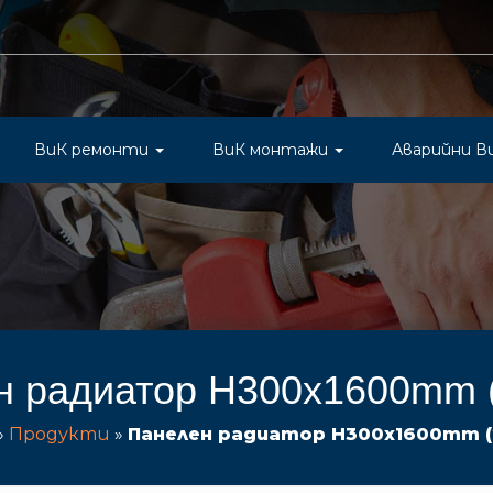
ВиК ремонти
ВиК монтажи
Аварийни В
н радиатор H300x1600mm 
»
Продукти
»
Панелен радиатор H300x1600mm 