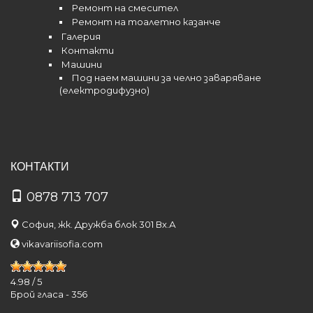
Ремонт на смесител
Ремонт на тоалетно казанче
Галерия
Контакти
Машини
Под наем машини за челно заваряване
(електродифузно)
КОНТАКТИ
0878 713 707
София, жк. Дружба блок 301 Вх.А
vikavariisofia.com
4.98
/
5
Брой гласа -
356