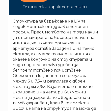
Технически характеристики
Структура за вграждане на LIV за
подов монтаж от здрав стоманен
профил. Предимството на този начин
за инсталиране на висяща тоалетна
чиния е, че цялата прилежаща
арматура остава вградена и напълно
скрита, а самата тоалетна чиния е
окачена конзолно на структурата и
пода под нея остава удобен за
безпрепятствено почистване.
Обемът на казанчето се регулира
между 6 и 7,5л и разполага с двоен
механизъм 3/6л. Казанчето е напълно
изолирано има четири възможни
места за захранване с вода, както и
ъглов захранващ кран в комплекта.
Височината на структурата може да