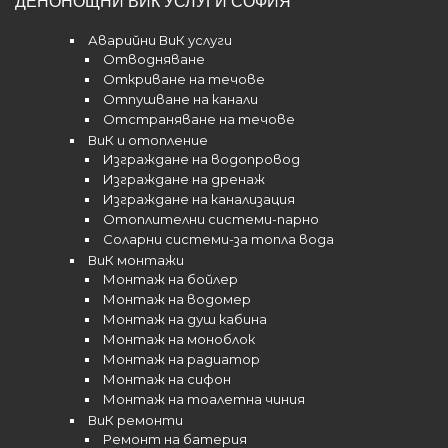
ДЕНОНОЩНИ ВИК УСЛУГИ СОФИЯ
Аварийни ВиК услуги
Отводняване
Откриване на течове
Отпушване на канали
Отстраняване на течове
ВиК и отопление
Изграждане на водопровод
Изграждане на дренаж
Изграждане на канализация
Отоплителни системи-парно
Соларни системи-за топла вода
ВиК монтажи
Монтаж на бойлер
Монтаж на водомер
Монтаж на душ кабина
Монтаж на моноблок
Монтаж на радиатор
Монтаж на сифон
Монтаж на тоалетна чиния
ВиК ремонти
Ремонт на батерия