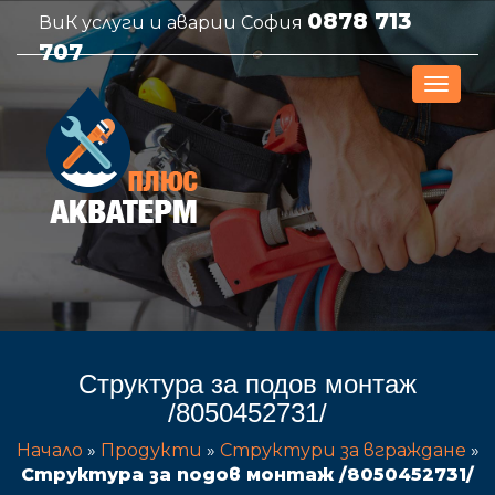
0878 713
ВиК услуги и аварии София
707
Структура за подов монтаж
/8050452731/
Начало
»
Продукти
»
Структури за вграждане
»
Структура за подов монтаж /8050452731/