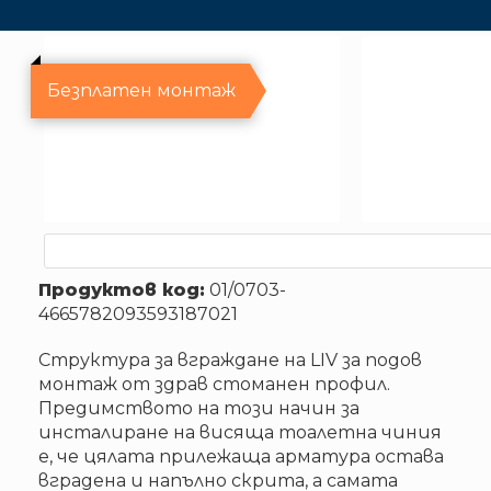
Безплатен монтаж
Продуктов код:
01/0703-
4665782093593187021
Структура за вграждане на LIV за подов
монтаж от здрав стоманен профил.
Предимството на този начин за
инсталиране на висяща тоалетна чиния
е, че цялата прилежаща арматура остава
вградена и напълно скрита, а самата