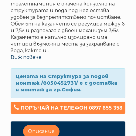
тоалетна чиния е окачена конзолно на
структурата и пода под нея остава
удобен за безпрепятствено почистване.
Обемът на казанчето се регулира между 6
и 7,5л и разполага с двоен механизъм 3/6л.
Казанчето е напълно изолирано има
четири възможни места за захранване с
вода, както и
...
Виж повече
Цената на Структура за подов
монтаж /8050452731/ е с доставка
и монтаж за гр.София.
ПОРЪЧАЙ НА ТЕЛЕФОН 0897 855 358
Описание