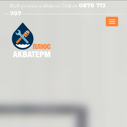
0878 713
ВиК услуги и аварии София
707