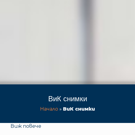
ВиК снимки
Начало
»
ВиК снимки
Виж повече