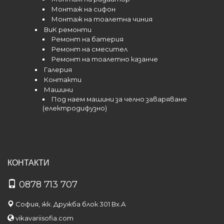
Монтаж на сифон
Монтаж на тоалетна чиния
ВиК ремонти
Ремонт на батерия
Ремонт на смесител
Ремонт на тоалетно казанче
Галерия
Контакти
Машини
Под наем машини за челно заваряване
(електродифузно)
КОНТАКТИ
0878 713 707
София, жк. Дружба блок 301 Вх.А
vikavariisofia.com