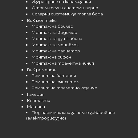
Изграждане на канализация
Отоплителни системи-парно
Соларни системи-за топла вода
ВиК монтажи
Монтаж на бойлер
Монтаж на водомер
Монтаж на душ кабина
Монтаж на моноблок
Монтаж на радиатор
Монтаж на сифон
Монтаж на тоалетна чиния
ВиК ремонти
Ремонт на батерия
Ремонт на смесител
Ремонт на тоалетно казанче
Галерия
Контакти
Машини
Под наем машини за челно заваряване
(електродифузно)