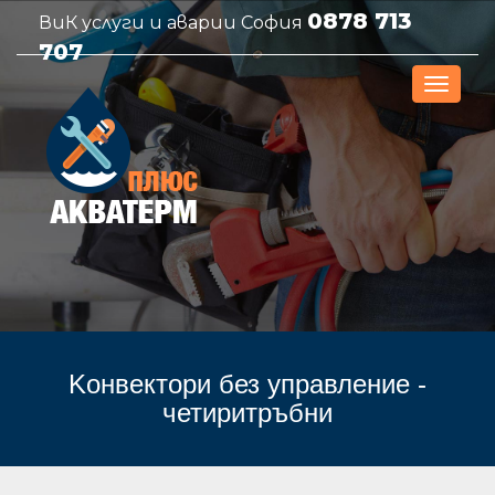
0878 713
ВиК услуги и аварии София
707
Kонвектори без управление -
четиритръбни